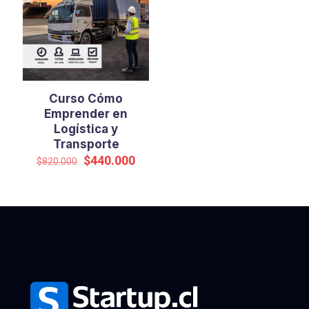
Curso Cómo
Emprender en
Logística y
Transporte
El
El
$
440.000
$
820.000
precio
precio
original
actual
era:
es:
$820.000.
$440.000.