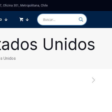
 Oficina 301, Metropolitana, Chile
o
tados Unidos
os Unidos