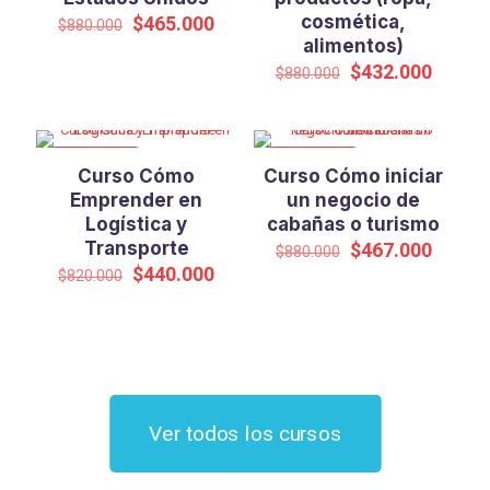
El
El
cosmética,
$
465.000
$
880.000
precio
precio
alimentos)
original
actual
El
El
$
432.000
$
880.000
era:
es:
precio
precio
$880.000.
$465.000.
original
actual
era:
es:
$880.000.
$432.0
EN OFERTA
EN OFERTA
Curso Cómo
Curso Cómo iniciar
Emprender en
un negocio de
Logística y
cabañas o turismo
Transporte
El
El
$
467.000
$
880.000
precio
precio
El
El
$
440.000
$
820.000
original
actual
precio
precio
era:
es:
original
actual
$880.000.
$467.0
era:
es:
$820.000.
$440.000.
Ver todos los cursos