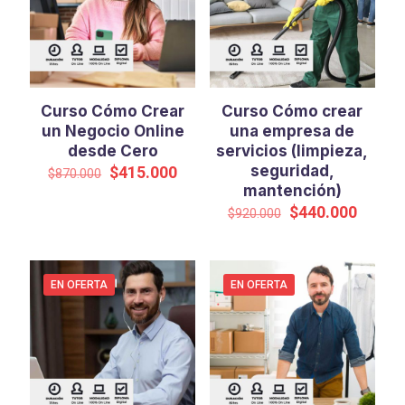
Curso Cómo Crear
Curso Cómo crear
un Negocio Online
una empresa de
desde Cero
servicios (limpieza,
El
El
seguridad,
$
415.000
$
870.000
precio
precio
mantención)
original
actual
El
El
$
440.000
$
920.000
era:
es:
precio
precio
$870.000.
$415.000.
original
actual
era:
es:
$920.000.
$440.0
EN OFERTA
EN OFERTA