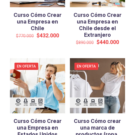
Curso Cómo Crear
Curso Cómo Crear
una Empresa en
una Empresa en
Chile
Chile desde el
El
El
Extranjero
$
432.000
$
770.000
precio
precio
El
El
$
440.000
$
890.000
original
actual
precio
precio
era:
es:
original
actual
$770.000.
$432.000.
era:
es:
$890.000.
$440.0
EN OFERTA
EN OFERTA
Curso Cómo Crear
Curso Cómo crear
una Empresa en
una marca de
Estados Unidos
productos (ropa,