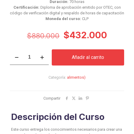
Duración:
70 horas
Certificación:
Diploma de aprobación emitido por OTEC, con
código de verificación digital y respaldo de horas de capacitación
Moneda del curso:
CLP
El
El
$
432.000
$
880.000
precio
preci
original
actual
Curso
Añadir al carrito
Cómo
era:
es:
crear
$880.000.
$432.
una
marca
Categoría:
alimentos)
de
productos
(ropa,
cosmética,
Compartir
alimentos)
cantidad
Descripción del Curso
Este curso entrega los conocimientos necesarios para crear una