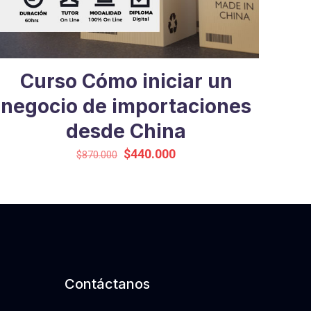
Curso Cómo iniciar un
negocio de importaciones
desde China
El
El
$
440.000
$
870.000
precio
precio
original
actual
era:
es:
$870.000.
$440.000.
Contáctanos