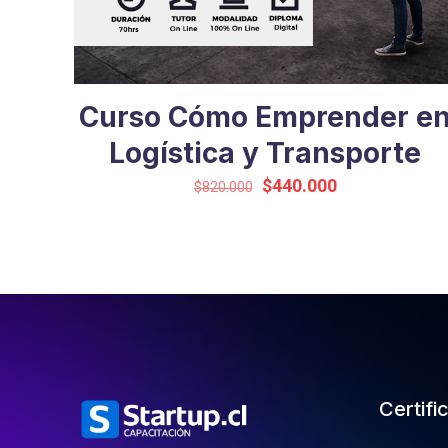
Curso Cómo Emprender e
Logística y Transporte
El
El
$
440.000
$
820.000
precio
precio
original
actual
era:
es:
$820.000.
$440.000.
Certifi