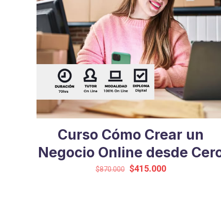
Curso Cómo Crear un
Negocio Online desde Cer
El
El
$
415.000
$
870.000
precio
precio
original
actual
era:
es:
$870.000.
$415.000.