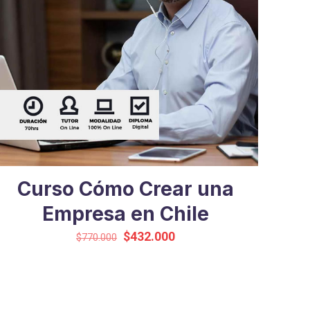
Curso Cómo Crear una
Empresa en Chile
El
El
$
432.000
$
770.000
precio
precio
original
actual
era:
es:
$770.000.
$432.000.