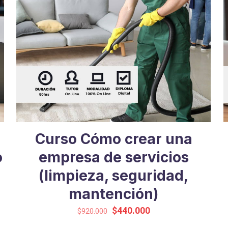
Curso Cómo crear una
o
empresa de servicios
(limpieza, seguridad,
mantención)
El
El
$
440.000
$
920.000
precio
precio