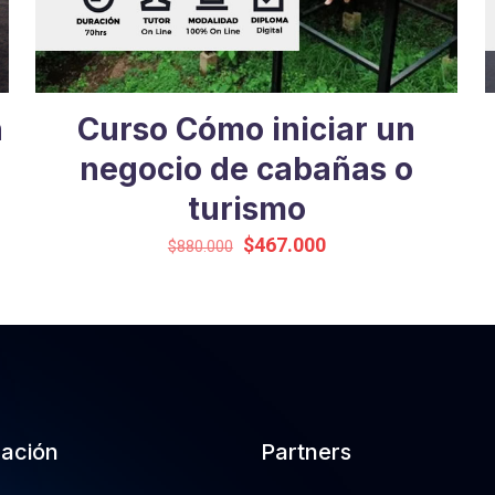
n
Curso Cómo iniciar un
negocio de cabañas o
turismo
El
El
$
467.000
$
880.000
precio
precio
original
actual
era:
es:
$880.000.
$467.000.
cación
Partners