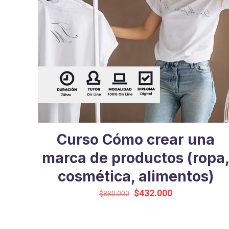
Curso Cómo crear una
marca de productos (ropa
cosmética, alimentos)
El
El
$
432.000
$
880.000
precio
precio
original
actual