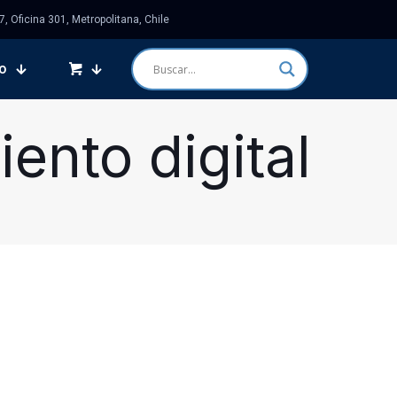
 Oficina 301, Metropolitana, Chile
o
nto digital